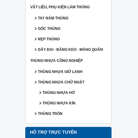
VẬT LIỆU, PHỤ KIỆN LÀM THÙNG
TAY NẮM THÙNG
GÓC THÙNG
NẸP THÙNG
DÂY ĐAI - BĂNG KEO - MÀNG QUẤN
THÙNG NHỰA CÔNG NGHIỆP
THÙNG NHỰA GIỮ LẠNH
THÙNG NHỰA CHỮ NHẬT
THÙNG NHỰA HỞ
THÙNG NHỰA KÍN
THÙNG TRÒN
HỔ TRỢ TRỰC TUYẾN