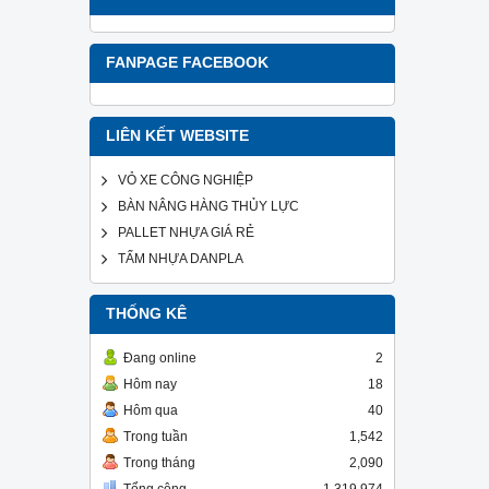
FANPAGE FACEBOOK
LIÊN KẾT WEBSITE
VỎ XE CÔNG NGHIỆP
BÀN NÂNG HÀNG THỦY LỰC
PALLET NHỰA GIÁ RẺ
TẤM NHỰA DANPLA
THỐNG KÊ
Đang online
2
Hôm nay
18
Hôm qua
40
Trong tuần
1,542
Trong tháng
2,090