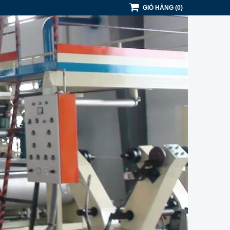
GIỎ HÀNG
(
0
)