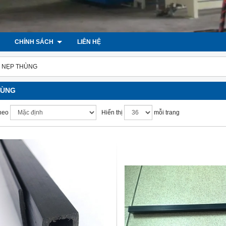
CHÍNH SÁCH
LIÊN HỆ
NẸP THÙNG
HÙNG
heo
Hiển thị
mỗi trang