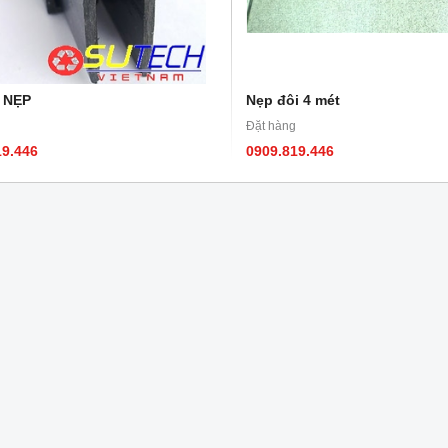
 NẸP
Nẹp đôi 4 mét
Đặt hàng
19.446
0909.819.446