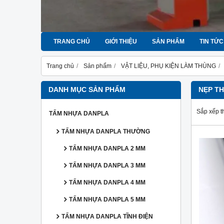
TRANG CHỦ
GIỚI THIỆU
SẢN PHẨM
TIN TỨC
Trang chủ
Sản phẩm
VẬT LIỆU, PHỤ KIỆN LÀM THÙNG
DANH MỤC SẢN PHẨM
NẸP T
Sắp xếp t
TẤM NHỰA DANPLA
TẤM NHỰA DANPLA THƯỜNG
TẤM NHỰA DANPLA 2 MM
TẤM NHỰA DANPLA 3 MM
TẤM NHỰA DANPLA 4 MM
TẤM NHỰA DANPLA 5 MM
TẤM NHỰA DANPLA TĨNH ĐIỆN