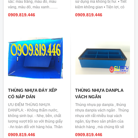
sắc: màu trắng, màu đỏ, màu
sử dụng mà không bị hư. • Tiết
vàng, màu đỏ, màu xanh.........
kiệm không gian • Tiện lợi, có
thể chất nhiều tầng, dễ mang
0909.819.446
0909.819.446
vác • Sử dụng được nhiều lần,
vv… Hộp đựng thực phẩm nông
sản, rau quả và thủy hải sản: •
Đảm bảo Vệ sinh an tòan thực
phẩm • Chịu được va đập,
không thấm, hút nước • Thích
nghi trong môi trường ẩm ướt và
Sử dụng được nhiều lần, vv..
THÙNG NHỰA ĐÁY XẾP
THÙNG NHỰA DANPLA
CÓ NẮP DÁN
VÁCH NGĂN
ƯU ĐIỂM THÙNG NHỰA
Thùng nhựa pp danpla , thùng
DANPLA: - Không thấm nước,
nhựa danpla vách ngăn . Thùng
không sinh bụi. - Nhẹ, bền, chất
nhựa với rất nhiều loại vách
lượng vượt trội so với thùng giấy
ngăn, tùy theo sản phẩm của
- An toàn đối với hàng hóa. Thân
khách hàng , mà chúng tôi sẽ
thiện đối với môi trường. - Xếp
làm các loại vách ngăn phù hợp
0909.819.446
0909.819.446