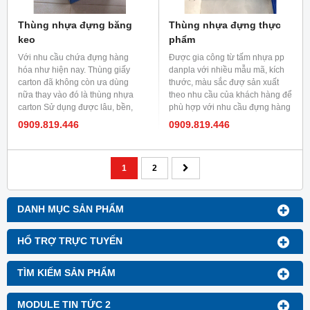
Thùng nhựa đựng băng
Thùng nhựa đựng thực
keo
phẩm
Với nhu cầu chứa đựng hàng
Được gia công từ tấm nhựa pp
hóa như hiện nay. Thùng giấy
danpla với nhiều mẫu mã, kích
carton đã không còn ưa dùng
thước, màu sắc đượ sản xuất
nữa thay vào đó là thùng nhựa
theo nhu cầu của khách hàng để
carton Sử dụng được lâu, bền,
phù hợp với nhu cầu đựng hàng
chứa đựng hàng hóa nhiều hơn.
hóa của bạn.
0909.819.446
0909.819.446
Được sản xuất theo yêu cầu của
khách hàng về màu sắc, độ
dày,......
1
2
DANH MỤC SẢN PHẨM
HỔ TRỢ TRỰC TUYẾN
TÌM KIẾM SẢN PHẨM
MODULE TIN TỨC 2