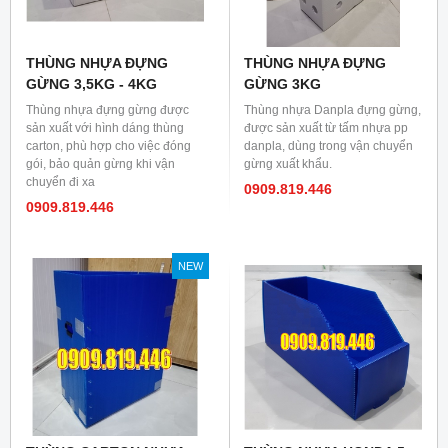
THÙNG NHỰA ĐỰNG
THÙNG NHỰA ĐỰNG
GỪNG 3,5KG - 4KG
GỪNG 3KG
Thùng nhựa đựng gừng được
Thùng nhựa Danpla đựng gừng,
sản xuất với hình dáng thùng
được sản xuất từ tấm nhựa pp
carton, phù hợp cho việc đóng
danpla, dùng trong vận chuyển
gói, bảo quản gừng khi vận
gừng xuất khẩu.
chuyển đi xa
0909.819.446
0909.819.446
NEW