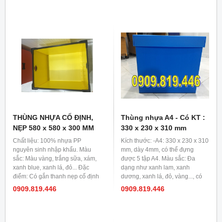
lực tốt hơn. Thùng nhựa đáy cố
lực tốt hơn. Thùng nhựa đáy cố
định
định
THÙNG NHỰA CỐ ĐỊNH,
Thùng nhựa A4 - Có KT :
NẸP 580 x 580 x 300 MM
330 x 230 x 310 mm
Chất liệu: 100% nhựa PP
Kích thước: -A4: 330 x 230 x 310
nguyên sinh nhập khẩu. Màu
mm, dày 4mm, có thể đựng
sắc: Màu vàng, trắng sữa, xám,
được 5 tập A4. Màu sắc: Đa
xanh blue, xanh lá, đỏ... Đặc
dạng như xanh lam, xanh
điểm: Có gắn thanh nẹp cố định
dương, xanh lá, đỏ, vàng..., có
giúp thùng cứng cáp hơn, chống
thể đặt theo yêu cầu. Công
0909.819.446
0909.819.446
đỡ lực tốt hơn. Thùng nhựa đáy
dụng: Dùng trong văn phòng để
cố định
lưu trữ văn thư, hồ sơ, giấy tờ...