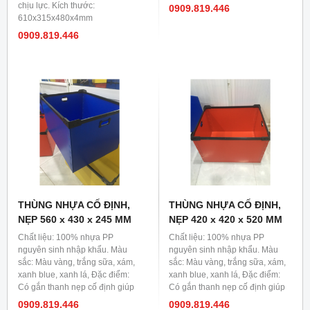
chịu lực. Kích thước:
0909.819.446
610x315x480x4mm
0909.819.446
THÙNG NHỰA CỐ ĐỊNH,
THÙNG NHỰA CỐ ĐỊNH,
NẸP 560 x 430 x 245 MM
NẸP 420 x 420 x 520 MM
Chất liệu: 100% nhựa PP
Chất liệu: 100% nhựa PP
nguyên sinh nhập khẩu. Màu
nguyên sinh nhập khẩu. Màu
sắc: Màu vàng, trắng sữa, xám,
sắc: Màu vàng, trắng sữa, xám,
xanh blue, xanh lá, Đặc điểm:
xanh blue, xanh lá, Đặc điểm:
Có gắn thanh nẹp cố định giúp
Có gắn thanh nẹp cố định giúp
thùng cứng cáp hơn, chống đỡ
thùng cứng cáp hơn, chống đỡ
0909.819.446
0909.819.446