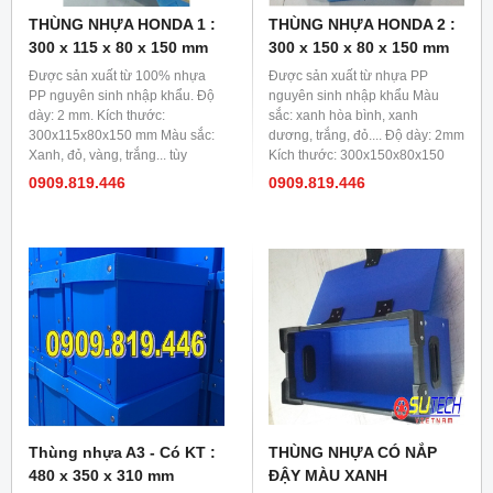
THÙNG NHỰA HONDA 1 :
THÙNG NHỰA HONDA 2 :
300 x 115 x 80 x 150 mm
300 x 150 x 80 x 150 mm
Được sản xuất từ 100% nhựa
Được sản xuất từ nhựa PP
PP nguyên sinh nhập khẩu. Độ
nguyên sinh nhập khẩu Màu
dày: 2 mm. Kích thước:
sắc: xanh hòa bình, xanh
300x115x80x150 mm Màu sắc:
dương, trắng, đỏ.... Độ dày: 2mm
Xanh, đỏ, vàng, trắng... tùy
Kích thước: 300x150x80x150
khách hàng lựa chọn.
mm
0909.819.446
0909.819.446
Thùng nhựa A3 - Có KT :
THÙNG NHỰA CÓ NẮP
480 x 350 x 310 mm
ĐẬY MÀU XANH