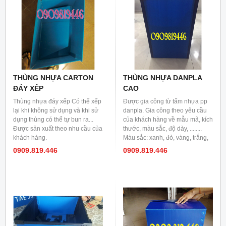
THÙNG NHỰA CARTON
THÙNG NHỰA DANPLA
ĐÁY XẾP
CAO
Thùng nhựa đáy xếp Có thể xếp
Được gia công từ tấm nhựa pp
lại khi không sử dụng và khi sử
danpla. Gia công theo yêu cầu
dụng thùng có thể tự bun ra...
của khách hàng về mẫu mã, kích
Được sản xuất theo nhu cầu của
thước, màu sắc, độ dày, ........
khách hàng.
Màu sắc: xanh, đỏ, vàng, trắng,
đen,.........
0909.819.446
0909.819.446