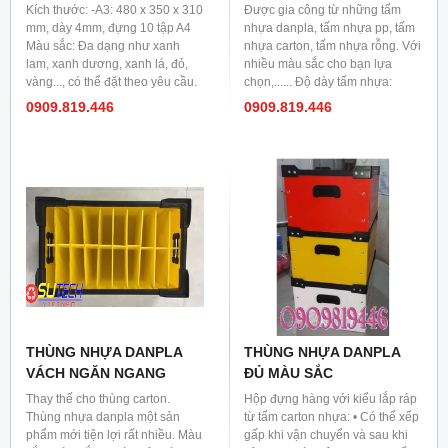
Kích thước: -A3: 480 x 350 x 310
Được gia công từ những tấm
mm, dày 4mm, đựng 10 tập A4
nhựa danpla, tấm nhựa pp, tấm
Màu sắc: Đa dạng như xanh
nhựa carton, tấm nhựa rỗng. Với
lam, xanh dương, xanh lá, đỏ,
nhiều màu sắc cho bạn lựa
vàng..., có thể đặt theo yêu cầu.
chọn,...... Độ dày tấm nhựa:
Công dụng: Dùng trong văn
2mm, 3mm, 4mm, 5mm.
0909.819.446
0909.819.446
phòng để lưu trữ văn thư, hồ sơ,
giấy tờ...
THÙNG NHỰA DANPLA
THÙNG NHỰA DANPLA
VÁCH NGĂN NGANG
ĐỦ MÀU SẮC
Thay thế cho thùng carton.
Hộp đựng hàng với kiểu lắp ráp
Thùng nhựa danpla một sản
từ tấm carton nhựa: • Có thể xếp
phẩm mới tiện lợi rất nhiều. Màu
gấp khi vận chuyển và sau khi