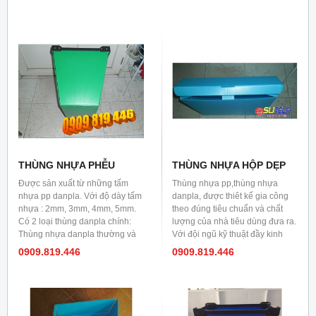
gọn khi không sử dụng. - Quảng
với nhu cầu chứa đựng sản
bá thông tin công ty & sản phẩm
phẩm của khách hàng. Được
trên thùng một cách đặc sắc. -
sản xuất từ tấm nhựa pp danpla
Thích hợp cho các sản phẩm:
, với độ dày từ 2mm , 3mm,
linh kiện điện tử, linh kiện nhựa,
4mm, 5mm.
các sản phẩm sơn, xi mạ, biển
quảng cáo, mẫu quảng cáo.v.v.v
THÙNG NHỰA PHỄU
THÙNG NHỰA HỘP DẸP
Được sản xuất từ những tấm
Thùng nhựa pp,thùng nhựa
nhựa pp danpla. Với độ dày tấm
danpla, được thiêt kế gia công
nhựa : 2mm, 3mm, 4mm, 5mm.
theo đúng tiêu chuẩn và chất
Có 2 loại thùng danpla chính:
lượng của nhà tiêu dùng đưa ra.
Thùng nhựa danpla thường và
Với đội ngũ kỹ thuật đầy kinh
thùng nhựa danpla chống tĩnh
nghiệm có thể lên ý tưởng cho 1
0909.819.446
0909.819.446
điện
sản phẩm mới .