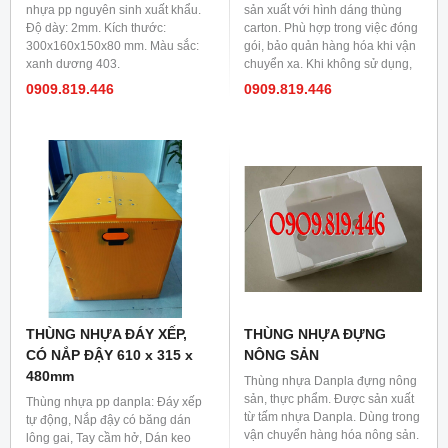
nhựa pp nguyên sinh xuất khẩu.
sản xuất với hình dáng thùng
Độ dày: 2mm. Kích thước:
carton. Phù hợp trong việc đóng
300x160x150x80 mm. Màu sắc:
gói, bảo quản hàng hóa khi vận
xanh dương 403.
chuyển xa. Khi không sử dụng,
có thể gấp gọn lại và cất, tiết
0909.819.446
0909.819.446
kiệm diện tích. Chất liệu nhựa
pp danpla nên thùng nhựa rất
bền và khó bị rách, hư, phá hủy.
THÙNG NHỰA ĐÁY XẾP,
THÙNG NHỰA ĐỰNG
CÓ NẮP ĐẬY 610 x 315 x
NÔNG SẢN
480mm
Thùng nhựa Danpla đựng nông
sản, thực phẩm. Được sản xuất
Thùng nhựa pp danpla: Đáy xếp
từ tấm nhựa Danpla. Dùng trong
tự động, Nắp đậy có băng dán
vận chuyển hàng hóa nông sản.
lông gai, Tay cầm hở, Dán keo