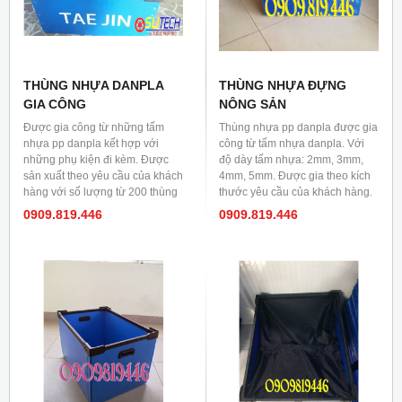
THÙNG NHỰA DANPLA
THÙNG NHỰA ĐỰNG
GIA CÔNG
NÔNG SẢN
Được gia công từ những tấm
Thùng nhựa pp danpla được gia
nhựa pp danpla kết hợp với
công từ tấm nhựa danpla. Với
những phụ kiện đi kèm. Được
độ dày tấm nhựa: 2mm, 3mm,
sản xuất theo yêu cầu của khách
4mm, 5mm. Được gia theo kích
hàng với số lượng từ 200 thùng
thước yêu cầu của khách hàng.
trở lên.
0909.819.446
0909.819.446