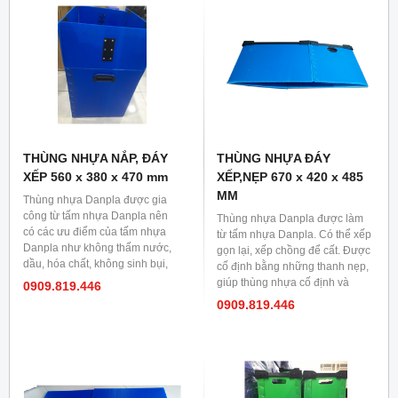
THÙNG NHỰA NẮP, ĐÁY
THÙNG NHỰA ĐÁY
XẾP 560 x 380 x 470 mm
XẾP,NẸP 670 x 420 x 485
MM
Thùng nhựa Danpla được gia
công từ tấm nhựa Danpla nên
Thùng nhựa Danpla được làm
có các ưu điểm của tấm nhựa
từ tấm nhựa Danpla. Có thể xếp
Danpla như không thấm nước,
gọn lại, xếp chồng để cất. Được
dầu, hóa chất, không sinh bụi,
cố định bằng những thanh nẹp,
mối mọt, tuổi thọ cao, sử dụng
giúp thùng nhựa cố định và
0909.819.446
bền. Màu sắc: Đa dạng như
vững chắc hơn.
0909.819.446
vàng, xanh lá, xanh lam, trắng,
xám...