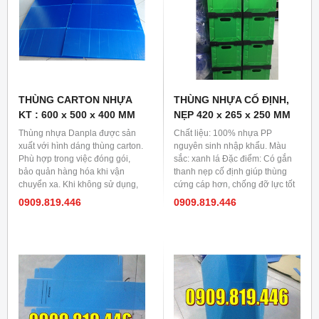
THÙNG CARTON NHỰA
THÙNG NHỰA CỐ ĐỊNH,
KT : 600 x 500 x 400 MM
NẸP 420 x 265 x 250 MM
Thùng nhựa Danpla được sản
Chất liệu: 100% nhựa PP
xuất với hình dáng thùng carton.
nguyên sinh nhập khẩu. Màu
Phù hợp trong việc đóng gói,
sắc: xanh lá Đặc điểm: Có gắn
bảo quản hàng hóa khi vận
thanh nẹp cố định giúp thùng
chuyển xa. Khi không sử dụng,
cứng cáp hơn, chống đỡ lực tốt
có thể gấp gọn lại và cất, tiết
hơn. Thùng nhựa đáy cố định
0909.819.446
0909.819.446
kiệm diện tích. Chất liệu nhựa
PP Danpla nên thùng nhựa rất
bền và khó bị rách, hư, phá hủy.