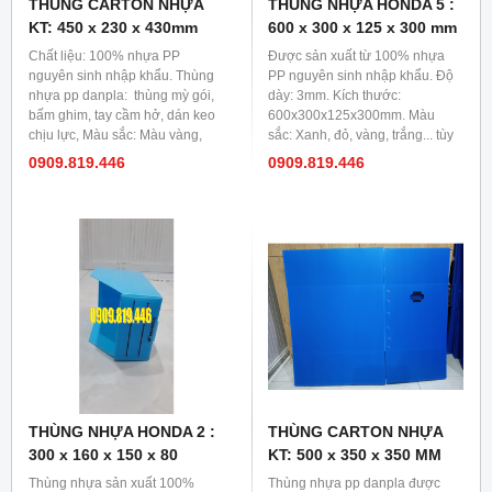
THÙNG CARTON NHỰA
THÙNG NHỰA HONDA 5 :
KT: 450 x 230 x 430mm
600 x 300 x 125 x 300 mm
Chất liệu: 100% nhựa PP
Được sản xuất từ 100% nhựa
nguyên sinh nhập khẩu. Thùng
PP nguyên sinh nhập khẩu. Độ
nhựa pp danpla: thùng mỳ gói,
dày: 3mm. Kích thước:
bấm ghim, tay cầm hở, dán keo
600x300x125x300mm. Màu
chịu lực, Màu sắc: Màu vàng,
sắc: Xanh, đỏ, vàng, trắng... tùy
trắng sữa, xám, xanh blue, xanh
khách hàng lựa chọn.
0909.819.446
0909.819.446
lá,... Kích thước:
450x230x430x4mm
THÙNG NHỰA HONDA 2 :
THÙNG CARTON NHỰA
300 x 160 x 150 x 80
KT: 500 x 350 x 350 MM
Thùng nhựa sản xuất 100%
Thùng nhựa pp danpla được