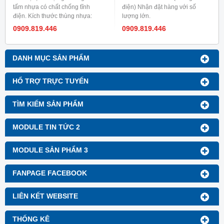
tấm nhựa có chất chống tĩnh
điện) Nhận đặt hàng với số
điện. Kích thước thùng nhựa:
lượng lớn.
được gia công theo yêu cầu của
0909.819.446
0909.819.446
khách hàng. Màu sắc: đen Độ
dày: 2mm, 3mm, 4mm, 5mm.
DANH MỤC SẢN PHẨM
HỔ TRỢ TRỰC TUYẾN
TÌM KIẾM SẢN PHẨM
MODULE TIN TỨC 2
MODULE SẢN PHẨM 3
FANPAGE FACEBOOK
LIÊN KẾT WEBSITE
THỐNG KÊ