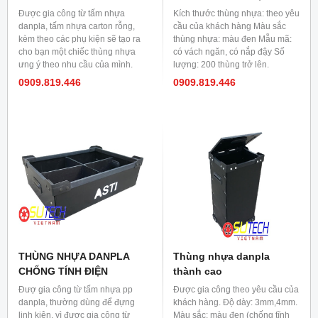
Được gia công từ tấm nhựa
Kích thước thùng nhựa: theo yêu
danpla, tấm nhựa carton rỗng,
cầu của khách hàng Màu sắc
kèm theo các phụ kiện sẽ tạo ra
thùng nhựa: màu đen Mẫu mã:
cho bạn một chiếc thùng nhựa
có vách ngăn, có nắp đậy Số
ưng ý theo nhu cầu của mình.
lượng: 200 thùng trở lên.
Kiểu dáng: thùng nhựa có nắp,
0909.819.446
0909.819.446
thùng nhựa đáy xếp, thùng nhựa
đáy cố định, thùng nhựa carton,
thùng nhựa vách ngăn,................
Màu sắc: Màu đen (có chất
chống tĩnh điện)
THÙNG NHỰA DANPLA
Thùng nhựa danpla
CHỐNG TÍNH ĐIỆN
thành cao
Đượ gia công từ tấm nhựa pp
Được gia công theo yêu cầu của
danpla, thường dùng để đựng
khách hàng. Độ dày: 3mm,4mm.
linh kiện, vì được gia công từ
Màu sắc: màu đen (chống tĩnh