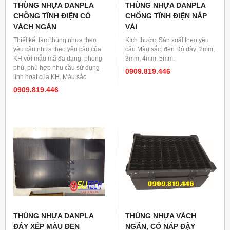
THÙNG NHỰA DANPLA
THÙNG NHỰA DANPLA
CHỖNG TĨNH ĐIỆN CÓ
CHỐNG TĨNH ĐIỆN NẮP
VÁCH NGĂN
VẢI
Thiết kế, làm thùng nhựa theo
Kích thước: Sản xuất theo yêu
yêu cầu nhựa theo yêu cầu của
cầu Màu sắc: đen Độ dày: 2mm,
KH với mẫu mã đa dạng, phong
3mm, 4mm, 5mm.
phú, phù hợp nhu cầu sử dụng
0909.819.446
linh hoạt của KH. Màu sắc
thùng: đa dạng
0909.819.446
THÙNG NHỰA DANPLA
THÙNG NHỰA VÁCH
ĐÁY XẾP MÀU ĐEN
NGĂN, CÓ NẮP ĐẬY