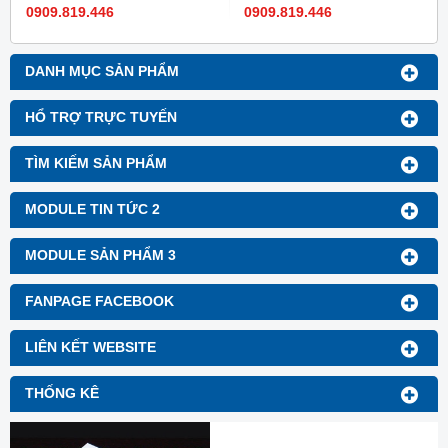
tím. Độ dày: 4mm.
D2440mm (dài theo yêu cầu
0909.819.446
0909.819.446
khách hàng).
DANH MỤC SẢN PHẨM
HỔ TRỢ TRỰC TUYẾN
TÌM KIẾM SẢN PHẨM
MODULE TIN TỨC 2
MODULE SẢN PHẨM 3
FANPAGE FACEBOOK
LIÊN KẾT WEBSITE
THỐNG KÊ