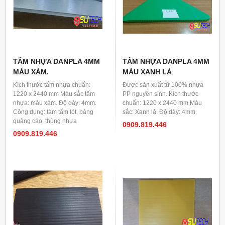
TẤM NHỰA DANPLA 4MM
TẤM NHỰA DANPLA 4MM
MÀU XÁM.
MÀU XANH LÁ
Kích thước tấm nhựa chuẩn:
Được sản xuất từ 100% nhựa
1220 x 2440 mm Màu sắc tấm
PP nguyên sinh. Kích thước
nhựa: màu xám. Độ dày: 4mm.
chuẩn: 1220 x 2440 mm Màu
Công dụng: làm tấm lót, bảng
sắc: Xanh lá. Độ dày: 4mm.
quảng cáo, thùng nhựa
0909.819.446
Danpla...
0909.819.446