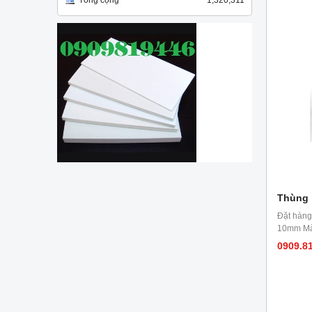
Tổng cộng
1,320,311
Thùng 
Đặt hàng
10mm Màu
0909.8