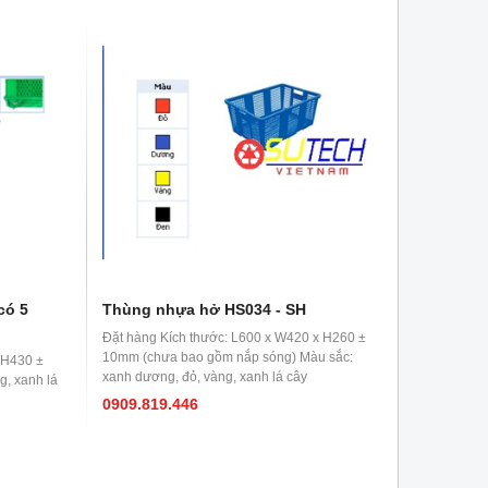
có 5
Thùng nhựa hở HS034 - SH
Đặt hàng Kích thước: L600 x W420 x H260 ±
10mm (chưa bao gồm nắp sóng) Màu sắc:
 H430 ±
xanh dương, đỏ, vàng, xanh lá cây
, xanh lá
0909.819.446