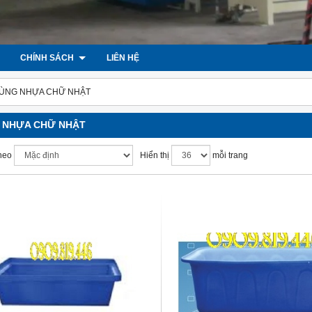
CHÍNH SÁCH
LIÊN HỆ
ÙNG NHỰA CHỮ NHẬT
 NHỰA CHỮ NHẬT
heo
Hiển thị
mỗi trang