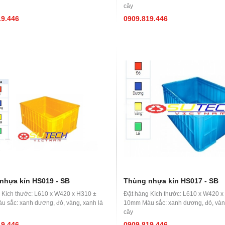
cây
19.446
0909.819.446
nhựa kín HS019 - SB
Thùng nhựa kín HS017 - SB
 Kích thước: L610 x W420 x H310 ±
Đặt hàng Kích thước: L610 x W420 x
 sắc: xanh dương, đỏ, vàng, xanh lá
10mm Màu sắc: xanh dương, đỏ, vàng
cây
19.446
0909.819.446