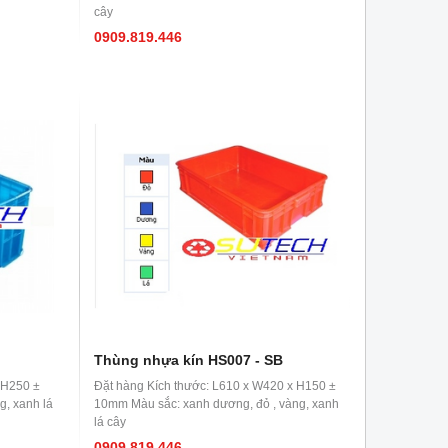
cây
0909.819.446
Thùng nhựa kín HS007 - SB
 H250 ±
Đặt hàng Kích thước: L610 x W420 x H150 ±
, xanh lá
10mm Màu sắc: xanh dương, đỏ , vàng, xanh
lá cây
0909.819.446