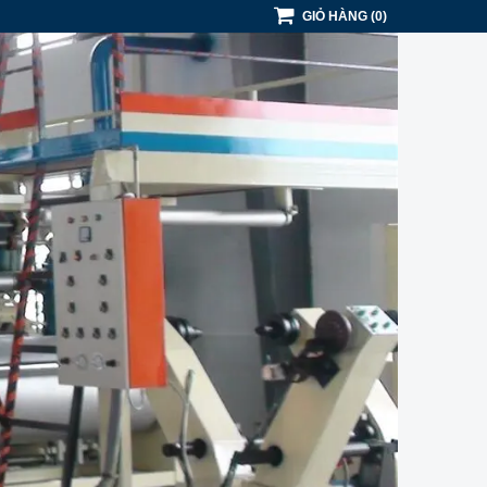
GIỎ HÀNG
(
0
)