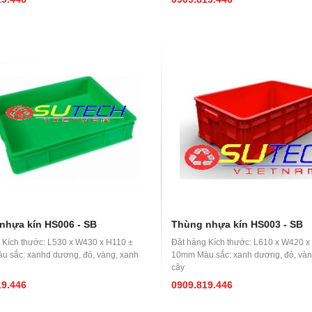
nhựa kín HS006 - SB
Thùng nhựa kín HS003 - SB
 Kích thước: L530 x W430 x H110 ±
Đặt hàng Kích thước: L610 x W420 x
 sắc: xanhd dương, đỏ, vàng, xanh
10mm Màu sắc: xanh dương, đỏ, vàng
cây
19.446
0909.819.446