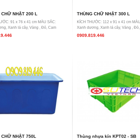
 CHỮ NHẬT 200 L
THÙNG CHỮ NHẬT 300 L
ƯỚC: 91 x 76 x 41 cm MÀU SẮC:
KÍCH THƯỚC: 112 x 91 x 41 cm MÀ
ng, Xanh lá cây, Vàng , Đỏ, Cam
Xanh dương, Xanh lá cây, Vàng , Đỏ
19.446
0909.819.446
 CHỮ NHẬT 750L
Thùng nhựa kín KPT02 - SB