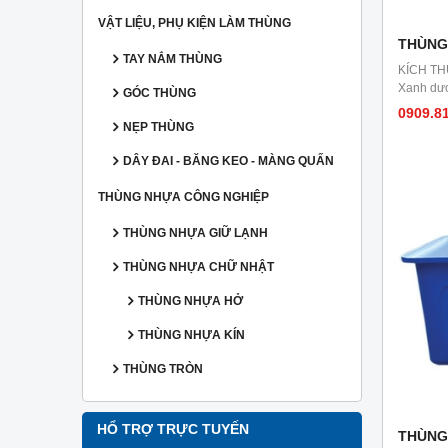
VẬT LIỆU, PHỤ KIỆN LÀM THÙNG
THÙNG
TAY NẮM THÙNG
KÍCH TH
Xanh dươ
GÓC THÙNG
0909.8
NẸP THÙNG
DÂY ĐAI - BĂNG KEO - MÀNG QUẤN
THÙNG NHỰA CÔNG NGHIỆP
THÙNG NHỰA GIỮ LẠNH
THÙNG NHỰA CHỮ NHẬT
THÙNG NHỰA HỞ
THÙNG NHỰA KÍN
THÙNG TRÒN
HỔ TRỢ TRỰC TUYẾN
THÙNG