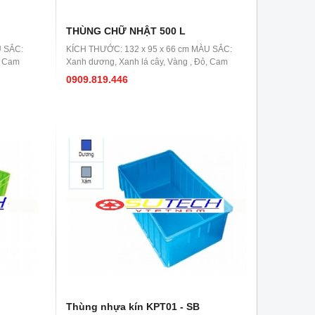
THÙNG CHỮ NHẬT 500 L
U SẮC:
KÍCH THƯỚC: 132 x 95 x 66 cm MÀU SẮC:
, Cam
Xanh dương, Xanh lá cây, Vàng , Đỏ, Cam
0909.819.446
Thùng nhựa kín KPT01 - SB