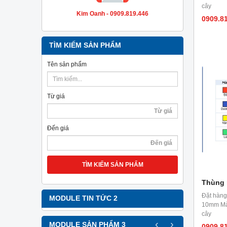
cây
Kim Oanh - 0909.819.446
0909.8
TÌM KIẾM SẢN PHẨM
Tên sản phẩm
Từ giá
Đến giá
TÌM KIẾM SẢN PHẨM
Thùng 
Đặt hàng
MODULE TIN TỨC 2
10mm Màu
cây
‹
›
MODULE SẢN PHẨM 3
0909.8