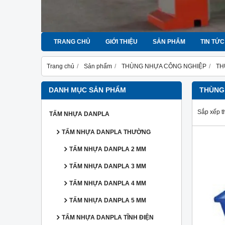
TRANG CHỦ
GIỚI THIỆU
SẢN PHẨM
TIN TỨC
Trang chủ
Sản phẩm
THÙNG NHỰA CÔNG NGHIỆP
TH
DANH MỤC SẢN PHẨM
THÙNG
Sắp xếp t
TẤM NHỰA DANPLA
TẤM NHỰA DANPLA THƯỜNG
TẤM NHỰA DANPLA 2 MM
TẤM NHỰA DANPLA 3 MM
TẤM NHỰA DANPLA 4 MM
TẤM NHỰA DANPLA 5 MM
TẤM NHỰA DANPLA TĨNH ĐIỆN