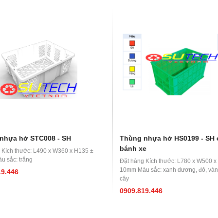
nhựa hở STC008 - SH
Thùng nhựa hở HS0199 - SH 
bánh xe
 Kích thước: L490 x W360 x H135 ±
 sắc: trắng
Đặt hàng Kích thước: L780 x W500 x
10mm Màu sắc: xanh dương, đỏ, vàng
19.446
cây
0909.819.446