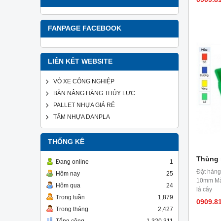
FANPAGE FACEBOOK
LIÊN KẾT WEBSITE
VỎ XE CÔNG NGHIỆP
BÀN NÂNG HÀNG THỦY LỰC
PALLET NHỰA GIÁ RẺ
TẤM NHỰA DANPLA
THỐNG KÊ
Thùng 
Đang online
1
Đặt hàng
Hôm nay
25
10mm Màu
Hôm qua
24
lá cây
Trong tuần
1,879
0909.8
Trong tháng
2,427