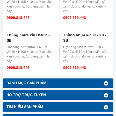
W420 x H105 ± 10mm Màu sắc:
W420 x H390 ± 10mm Màu sắc:
xanh dương, đỏ, vàng, xanh lá
xanh dương, đỏ, vàng, xanh lá
cây
cây
0909.819.446
0909.819.446
Thùng nhựa kín HS025 -
Thùng nhựa kín HS019 -
SB
SB
Đặt hàng Kích thước: L610 x
Đặt hàng Kích thước: L610 x
W420 x H100 ± 10mm Màu sắc:
W420 x H310 ± 10mm Màu sắc:
xanh dương, đỏ, vàng, xanh lá
xanh dương, đỏ, vàng, xanh lá
cây
cây
0909.819.446
0909.819.446
DANH MỤC SẢN PHẨM
HỔ TRỢ TRỰC TUYẾN
TÌM KIẾM SẢN PHẨM