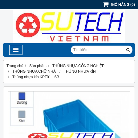
GIỎ HÀNG
(
0
)
Trang chủ
Sản phẩm
THÙNG NHỰA CÔNG NGHIỆP
THÙNG NHỰA CHỮ NHẬT
THÙNG NHỰA KÍN
Thùng nhựa kín KPT01 - SB