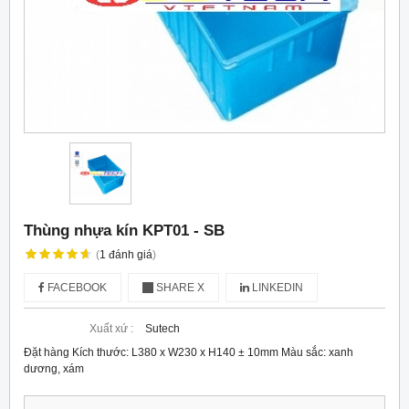
Thùng nhựa kín KPT01 - SB
(
1
đánh giá
)
FACEBOOK
SHARE X
LINKEDIN
Xuất xứ :
Sutech
Đặt hàng Kích thước: L380 x W230 x H140 ± 10mm Màu sắc: xanh
dương, xám