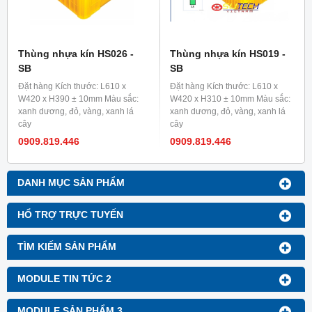
Thùng nhựa kín HS026 -
Thùng nhựa kín HS019 -
SB
SB
Đặt hàng Kích thước: L610 x
Đặt hàng Kích thước: L610 x
W420 x H390 ± 10mm Màu sắc:
W420 x H310 ± 10mm Màu sắc:
xanh dương, đỏ, vàng, xanh lá
xanh dương, đỏ, vàng, xanh lá
cây
cây
0909.819.446
0909.819.446
DANH MỤC SẢN PHẨM
HỔ TRỢ TRỰC TUYẾN
TÌM KIẾM SẢN PHẨM
MODULE TIN TỨC 2
MODULE SẢN PHẨM 3