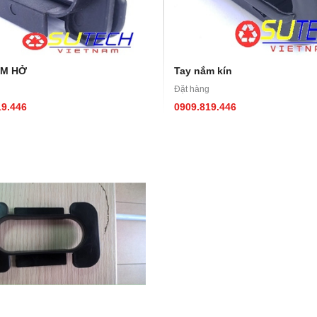
ẦM HỞ
Tay nắm kín
Đặt hàng
19.446
0909.819.446