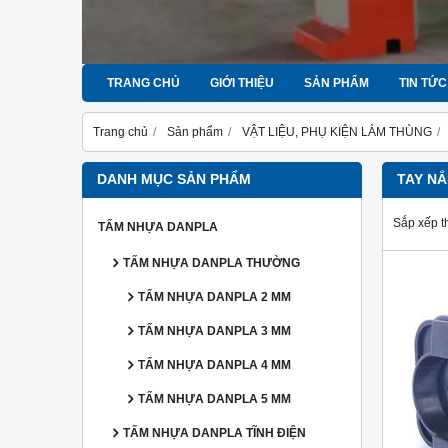
TRANG CHỦ
GIỚI THIỆU
SẢN PHẨM
TIN TỨC
Trang chủ
Sản phẩm
VẬT LIỆU, PHỤ KIỆN LÀM THÙNG
DANH MỤC SẢN PHẨM
TAY N
Sắp xếp t
TẤM NHỰA DANPLA
TẤM NHỰA DANPLA THƯỜNG
TẤM NHỰA DANPLA 2 MM
TẤM NHỰA DANPLA 3 MM
TẤM NHỰA DANPLA 4 MM
TẤM NHỰA DANPLA 5 MM
TẤM NHỰA DANPLA TĨNH ĐIỆN