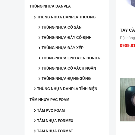
THÙNG NHỰA DANPLA
THÙNG NHỰA DANPLA THƯỜNG
THÙNG NHỰA CÓ SẴN
TAY C
THÙNG NHỰA ĐÁY CỐ ĐỊNH
Đặt hàng
0909.8
THÙNG NHỰA ĐÁY XẾP
THÙNG NHỰA LINH KIỆN HONDA
THÙNG NHỰA CÓ VÁCH NGĂN
THÙNG NHỰA ĐỰNG GỪNG
THÙNG NHỰA DANPLA TĨNH ĐIỆN
TẤM NHỰA PVC FOAM
TẤM PVC FOAM
TẤM NHỰA FORMEX
TẤM NHỰA FORMAT