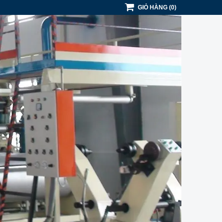
GIỎ HÀNG
(
0
)