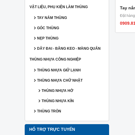
VẬT LIỆU, PHỤ KIỆN LÀM THÙNG
Tay nắ
Đặt hàng
TAY NẮM THÙNG
0909.8
GÓC THÙNG
NẸP THÙNG
DÂY ĐAI - BĂNG KEO - MÀNG QUẤN
THÙNG NHỰA CÔNG NGHIỆP
THÙNG NHỰA GIỮ LẠNH
THÙNG NHỰA CHỮ NHẬT
THÙNG NHỰA HỞ
THÙNG NHỰA KÍN
THÙNG TRÒN
HỔ TRỢ TRỰC TUYẾN