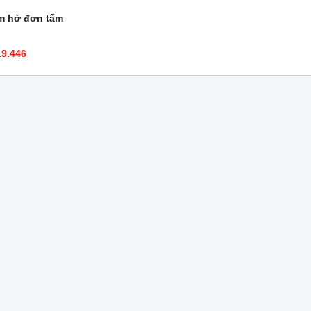
m hở đơn tấm
19.446