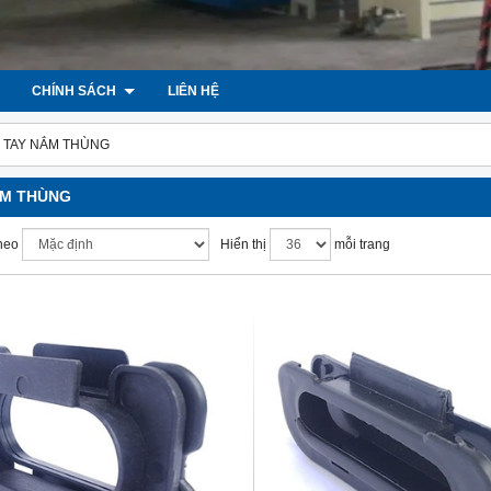
CHÍNH SÁCH
LIÊN HỆ
TAY NẮM THÙNG
ẮM THÙNG
heo
Hiển thị
mỗi trang