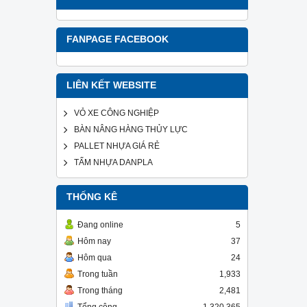
FANPAGE FACEBOOK
LIÊN KẾT WEBSITE
VỎ XE CÔNG NGHIỆP
BÀN NÂNG HÀNG THỦY LỰC
PALLET NHỰA GIÁ RẺ
TẤM NHỰA DANPLA
THỐNG KÊ
Đang online
5
Hôm nay
37
Hôm qua
24
Trong tuần
1,933
Trong tháng
2,481