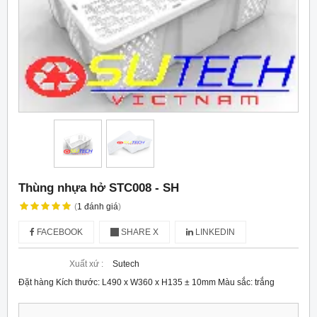
Thùng nhựa hở STC008 - SH
(
1
đánh giá
)
FACEBOOK
SHARE X
LINKEDIN
Xuất xứ :
Sutech
Đặt hàng Kích thước: L490 x W360 x H135 ± 10mm Màu sắc: trắng