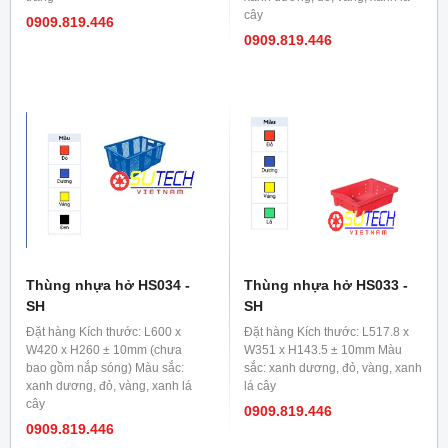
cây
0909.819.446
0909.819.446
Thùng nhựa hở HS034 -
Thùng nhựa hở HS033 -
SH
SH
Đặt hàng Kích thước: L600 x
Đặt hàng Kích thước: L517.8 x
W420 x H260 ± 10mm (chưa
W351 x H143.5 ± 10mm Màu
bao gồm nắp sóng) Màu sắc:
sắc: xanh dương, đỏ, vàng, xanh
xanh dương, đỏ, vàng, xanh lá
lá cây
cây
0909.819.446
0909.819.446