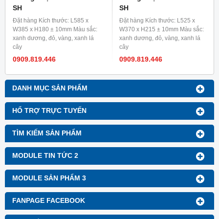
SH
SH
Đặt hàng Kích thước: L585 x
Đặt hàng Kích thước: L525 x
W385 x H180 ± 10mm Màu sắc:
W370 x H215 ± 10mm Màu sắc:
xanh dương, đỏ, vàng, xanh lá
xanh dương, đỏ, vàng, xanh lá
cây
cây
0909.819.446
0909.819.446
DANH MỤC SẢN PHẨM
HỔ TRỢ TRỰC TUYẾN
TÌM KIẾM SẢN PHẨM
MODULE TIN TỨC 2
MODULE SẢN PHẨM 3
FANPAGE FACEBOOK