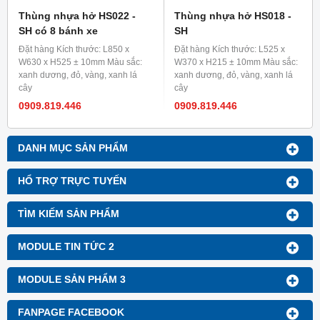
Thùng nhựa hở HS022 -
Thùng nhựa hở HS018 -
SH có 8 bánh xe
SH
Đặt hàng Kích thước: L850 x
Đặt hàng Kích thước: L525 x
W630 x H525 ± 10mm Màu sắc:
W370 x H215 ± 10mm Màu sắc:
xanh dương, đỏ, vàng, xanh lá
xanh dương, đỏ, vàng, xanh lá
cây
cây
0909.819.446
0909.819.446
DANH MỤC SẢN PHẨM
HỔ TRỢ TRỰC TUYẾN
TÌM KIẾM SẢN PHẨM
MODULE TIN TỨC 2
MODULE SẢN PHẨM 3
FANPAGE FACEBOOK