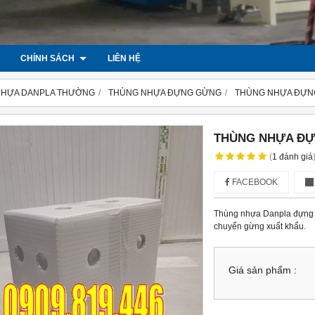
CHÍNH SÁCH
LIÊN HỆ
NHỰA DANPLA THƯỜNG
THÙNG NHỰA ĐỰNG GỪNG
THÙNG NHỰA ĐỰN
THÙNG NHỰA ĐỰ
(
1
đánh giá
FACEBOOK
Thùng nhựa Danpla đựng g
chuyển gừng xuất khẩu.
Giá sản phẩm :