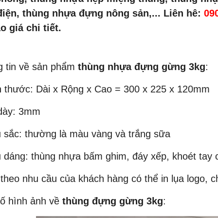
điện, thùng nhựa đựng nông sản,... Liên hê:
09
o giá chi tiết.
 tin về sản phẩm
thùng nhựa đựng gừng 3kg
:
h thước: Dài x Rộng x Cao = 300 x 225 x 120mm
 dày: 3mm
 sắc: thường là màu vàng và trắng sữa
u dáng: thùng nhựa bấm ghim, đáy xếp, khoét tay c
 theo nhu cầu của khách hàng có thể in lụa logo, chữ
ố hình ảnh về
thùng đựng gừng 3kg
: