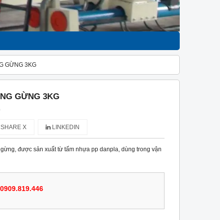
G GỪNG 3KG
NG GỪNG 3KG
)
SHARE X
LINKEDIN
ừng, được sản xuất từ tấm nhựa pp danpla, dùng trong vận
0909.819.446