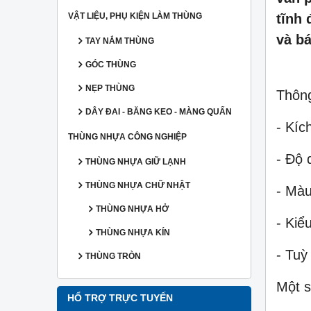
VẬT LIỆU, PHỤ KIỆN LÀM THÙNG
tĩnh 
và bá
TAY NẮM THÙNG
GÓC THÙNG
NẸP THÙNG
Thông
DÂY ĐAI - BĂNG KEO - MÀNG QUẤN
- Kíc
THÙNG NHỰA CÔNG NGHIỆP
- Độ
THÙNG NHỰA GIỮ LẠNH
THÙNG NHỰA CHỮ NHẬT
- Màu
THÙNG NHỰA HỞ
- Kiể
THÙNG NHỰA KÍN
- Tuỳ
THÙNG TRÒN
Một s
HỔ TRỢ TRỰC TUYẾN