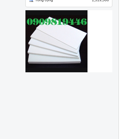
Tổng cộng
1,319,566