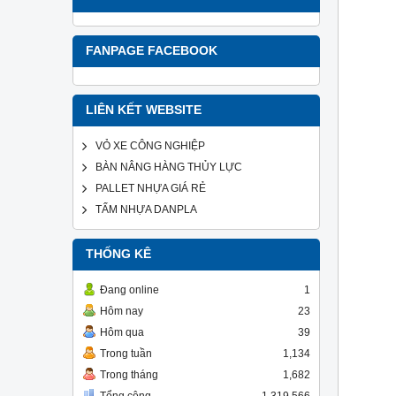
FANPAGE FACEBOOK
LIÊN KẾT WEBSITE
VỎ XE CÔNG NGHIỆP
BÀN NÂNG HÀNG THỦY LỰC
PALLET NHỰA GIÁ RẺ
TẤM NHỰA DANPLA
THỐNG KÊ
Đang online
1
Hôm nay
23
Hôm qua
39
Trong tuần
1,134
Trong tháng
1,682