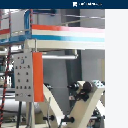
GIỎ HÀNG
(
0
)