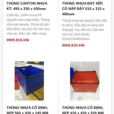
THÙNG CARTON NHỰA
THÙNG NHỰA ĐÁY XẾP,
KT: 450 x 230 x 430mm
CÓ NẮP ĐẬY 610 x 315 x
480mm
Chất liệu: 100% nhựa PP
nguyên sinh nhập khẩu. Thùng
Thùng nhựa pp danpla: Đáy xếp
nhựa pp danpla: thùng mỳ gói,
tự động, Nắp đậy có băng dán
bấm ghim, tay cầm hở, dán keo
lông gai, Tay cầm hở, Dán keo
chịu lực, Màu sắc: Màu vàng,
chịu lực. Kích thước:
trắng sữa, xám, xanh blue, xanh
610x315x480x4mm
0909.819.446
lá,... Kích thước:
0909.819.446
450x230x430x4mm
THÙNG NHỰA CỐ ĐỊNH,
THÙNG NHỰA CỐ ĐỊNH,
NẸP 560 x 430 x 245 MM
NẸP 420 x 420 x 520 MM