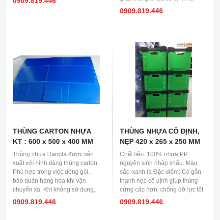
0909.819.446
bền. Màu sắc: Đa dạng như
vững chắc hơn.
0909.819.446
vàng, xanh lá, xanh lam, trắng,
xám...
THÙNG CARTON NHỰA
THÙNG NHỰA CỐ ĐỊNH,
KT : 600 x 500 x 400 MM
NẸP 420 x 265 x 250 MM
Thùng nhựa Danpla được sản
Chất liệu: 100% nhựa PP
xuất với hình dáng thùng carton.
nguyên sinh nhập khẩu. Màu
Phù hợp trong việc đóng gói,
sắc: xanh lá Đặc điểm: Có gắn
bảo quản hàng hóa khi vận
thanh nẹp cố định giúp thùng
chuyển xa. Khi không sử dụng,
cứng cáp hơn, chống đỡ lực tốt
có thể gấp gọn lại và cất, tiết
hơn. Thùng nhựa đáy cố định
0909.819.446
0909.819.446
kiệm diện tích. Chất liệu nhựa
PP Danpla nên thùng nhựa rất