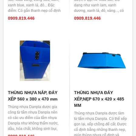
xanh blue, xanh lá, đỏ... Đặc
dạng như xanh lam, xanh
điểm: Có gắn thanh nẹp cố định
dương, xanh lá, đỏ, vàng..., có
giúp thùng cứng cáp hơn, chống
thể đặt theo yêu cầu. Công
0909.819.446
0909.819.446
đỡ lực tốt hơn. Thùng nhựa đáy
dụng: Dùng trong văn phòng để
cố định
lưu trữ văn thư, hồ sơ, giấy tờ...
THÙNG NHỰA NẮP, ĐÁY
THÙNG NHỰA ĐÁY
XẾP 560 x 380 x 470 mm
XẾP,NẸP 670 x 420 x 485
MM
Thùng nhựa Danpla được gia
công từ tấm nhựa Danpla nên
Thùng nhựa Danpla được làm
có các ưu điểm của tấm nhựa
từ tấm nhựa Danpla. Có thể xếp
Danpla như không thấm nước,
gọn lại, xếp chồng để cất. Được
dầu, hóa chất, không sinh bụi,
cố định bằng những thanh nẹp,
mối mọt, tuổi thọ cao, sử dụng
giúp thùng nhựa cố định và