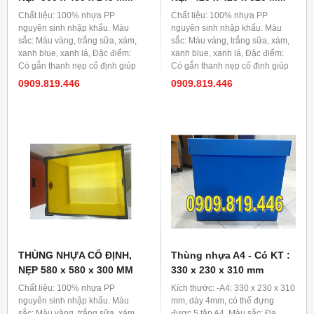
Chất liệu: 100% nhựa PP
Chất liệu: 100% nhựa PP
nguyên sinh nhập khẩu. Màu
nguyên sinh nhập khẩu. Màu
sắc: Màu vàng, trắng sữa, xám,
sắc: Màu vàng, trắng sữa, xám,
xanh blue, xanh lá, Đặc điểm:
xanh blue, xanh lá, Đặc điểm:
Có gắn thanh nẹp cố định giúp
Có gắn thanh nẹp cố định giúp
thùng cứng cáp hơn, chống đỡ
thùng cứng cáp hơn, chống đỡ
0909.819.446
0909.819.446
lực tốt hơn. Thùng nhựa đáy cố
lực tốt hơn. Thùng nhựa đáy cố
định
định
THÙNG NHỰA CỐ ĐỊNH,
Thùng nhựa A4 - Có KT :
NẸP 580 x 580 x 300 MM
330 x 230 x 310 mm
Chất liệu: 100% nhựa PP
Kích thước: -A4: 330 x 230 x 310
nguyên sinh nhập khẩu. Màu
mm, dày 4mm, có thể đựng
sắc: Màu vàng, trắng sữa, xám,
được 5 tập A4. Màu sắc: Đa