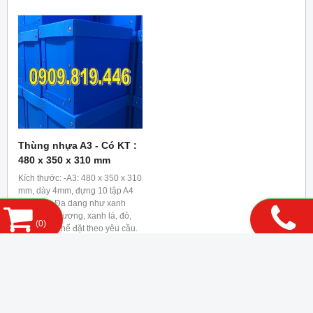
bền và khó bị rách, hư, phá hủy.
Thùng nhựa A3 - Có KT :
480 x 350 x 310 mm
Kích thước: -A3: 480 x 350 x 310
mm, dày 4mm, đựng 10 tập A4
Màu sắc: Đa dạng như xanh
lam, xanh dương, xanh lá, đỏ,
(
0
)
vàng..., có thể đặt theo yêu cầu.
Công dụng: Dùng trong văn
0909.819.446
phòng để lưu trữ văn thư, hồ sơ,
giấy tờ...
DANH MỤC SẢN PHẨM