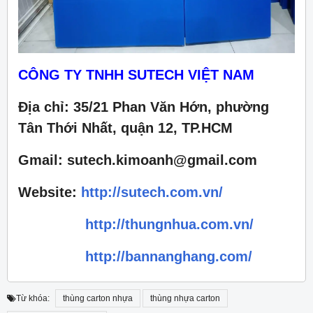
CÔNG TY TNHH SUTECH VIỆT NAM
Địa chỉ: 35/21 Phan Văn Hớn, phường
Tân Thới Nhất, quận 12, TP.HCM
Gmail: sutech.kimoanh@gmail.com
Website:
http://sutech.com.vn/
http://thungnhua.com.vn/
http://bannanghang.com/
Từ khóa:
thùng carton nhựa
thùng nhựa carton