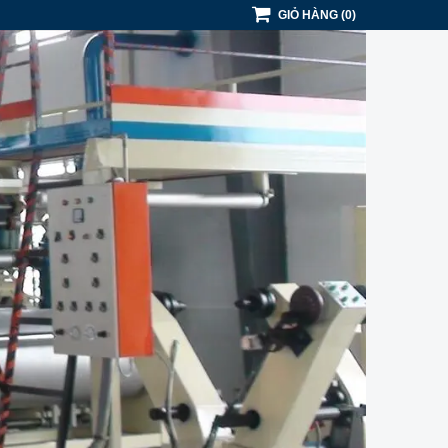
GIỎ HÀNG
(
0
)