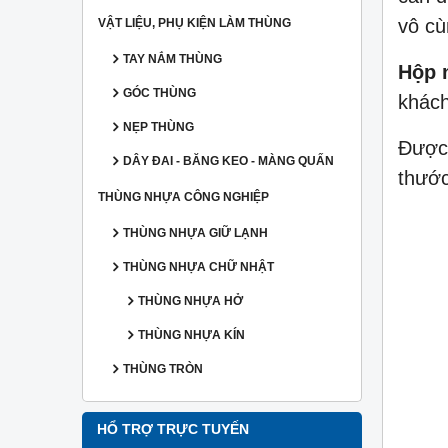
vô c
VẬT LIỆU, PHỤ KIỆN LÀM THÙNG
TAY NẮM THÙNG
Hộp 
GÓC THÙNG
khách
NẸP THÙNG
Được
DÂY ĐAI - BĂNG KEO - MÀNG QUẤN
thước
THÙNG NHỰA CÔNG NGHIỆP
THÙNG NHỰA GIỮ LẠNH
THÙNG NHỰA CHỮ NHẬT
THÙNG NHỰA HỞ
THÙNG NHỰA KÍN
THÙNG TRÒN
HỔ TRỢ TRỰC TUYẾN