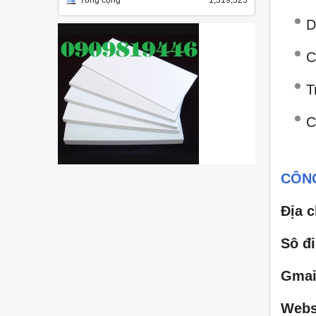
Tổng cộng
1,319,525
D
C
T
C
CÔNG
Địa 
Sô đi
Gmai
Webs