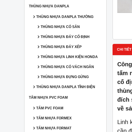
THÙNG NHỰA DANPLA
THÙNG NHỰA DANPLA THƯỜNG
THÙNG NHỰA CÓ SẴN
THÙNG NHỰA ĐÁY CỐ ĐỊNH
THÙNG NHỰA ĐÁY XẾP
CHI TIẾT
THÙNG NHỰA LINH KIỆN HONDA
Công
THÙNG NHỰA CÓ VÁCH NGĂN
tấm 
THÙNG NHỰA ĐỰNG GỪNG
cố đ
THÙNG NHỰA DANPLA TĨNH ĐIỆN
thùn
TẤM NHỰA PVC FOAM
đích
về s
TẤM PVC FOAM
TẤM NHỰA FORMEX
Linh 
TẤM NHỰA FORMAT
cần đ