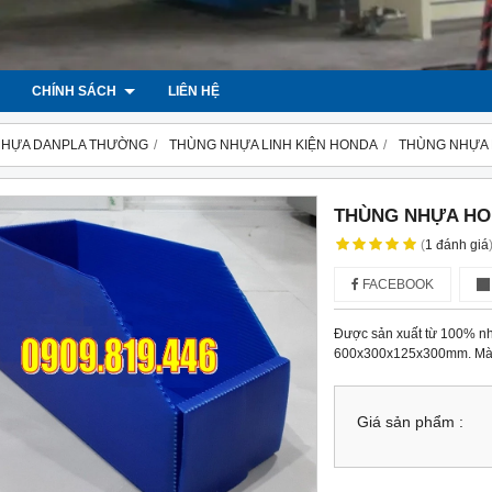
CHÍNH SÁCH
LIÊN HỆ
NHỰA DANPLA THƯỜNG
THÙNG NHỰA LINH KIỆN HONDA
THÙNG NHỰA HO
THÙNG NHỰA HOND
(
1
đánh giá
FACEBOOK
Được sản xuất từ 100% nh
600x300x125x300mm. Màu s
Giá sản phẩm :