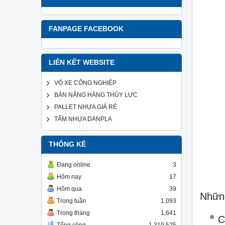
FANPAGE FACEBOOK
LIÊN KẾT WEBSITE
VỎ XE CÔNG NGHIỆP
BÀN NÂNG HÀNG THỦY LỰC
PALLET NHỰA GIÁ RẺ
TẤM NHỰA DANPLA
THỐNG KÊ
Đang online
3
Hôm nay
17
Hôm qua
39
Nhữn
Trong tuần
1,093
Trong tháng
1,641
C