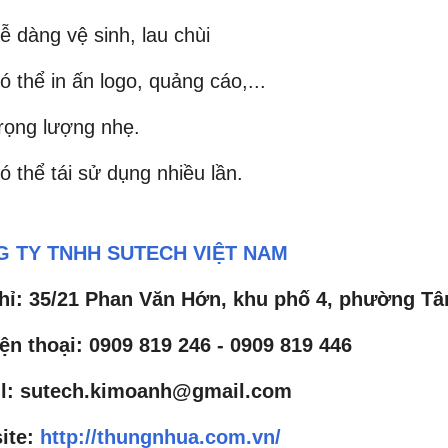
ễ dàng vệ sinh, lau chùi
ó thể in ấn logo, quảng cáo,...
rọng lượng nhẹ.
ó thể tái sử dụng nhiều lần.
 TY TNHH SUTECH VIỆT NAM
chỉ: 35/21 Phan Văn Hớn, khu phố 4, phường Tâ
ện thoại: 0909 819 246 - 0909 819 446
l: sutech.kimoanh@gmail.com
ite:
http://thungnhua.com.vn/