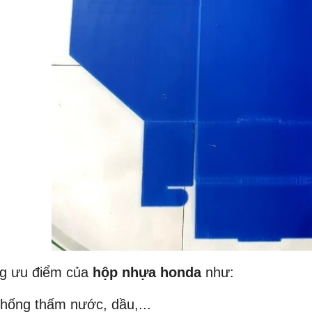
g ưu điểm của
hộp nhựa honda
như:
hống thấm nước, dầu,...