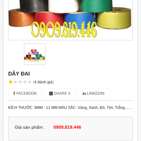
DÂY ĐAI
(
4
đánh giá
)
FACEBOOK
SHARE X
LINKEDIN
KÍCH THƯỚC: 9MM - 12 MM MÀU SẮC: Vàng, Xanh, Đỏ, Tím, Trắng.......
Giá sản phẩm :
0909.819.446