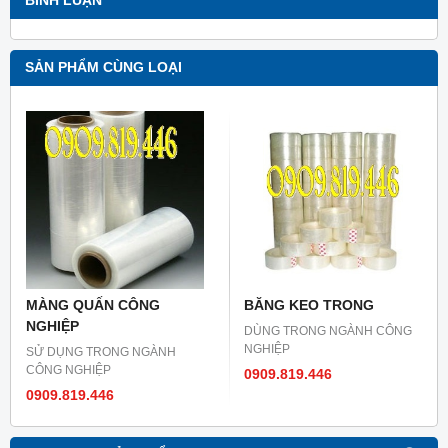
BÌNH LUẬN
SẢN PHẨM CÙNG LOẠI
MÀNG QUẤN CÔNG
BĂNG KEO TRONG
NGHIỆP
DÙNG TRONG NGÀNH CÔNG
NGHIỆP
SỬ DỤNG TRONG NGÀNH
CÔNG NGHIỆP
0909.819.446
0909.819.446