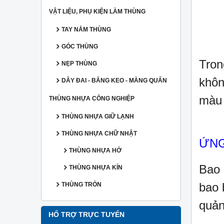
VẬT LIỆU, PHỤ KIỆN LÀM THÙNG
TAY NẮM THÙNG
GÓC THÙNG
Tron
NẸP THÙNG
khôn
DÂY ĐAI - BĂNG KEO - MÀNG QUẤN
màu 
THÙNG NHỰA CÔNG NGHIỆP
THÙNG NHỰA GIỮ LẠNH
THÙNG NHỰA CHỮ NHẬT
ỨN
THÙNG NHỰA HỞ
Bao 
THÙNG NHỰA KÍN
bao 
THÙNG TRÒN
quản
HỔ TRỢ TRỰC TUYẾN