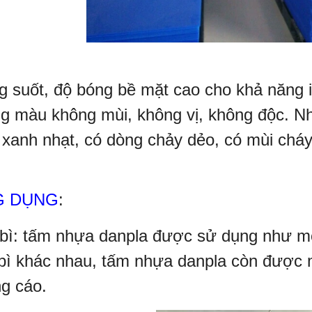
g suốt, độ bóng bề mặt cao cho khả năng i
g màu không mùi, không vị, không độc. N
xanh nhạt, có dòng chảy dẻo, có mùi cháy
G DỤNG
:
bì: tấm nhựa danpla được sử dụng như một
bì khác nhau, tấm nhựa danpla còn được m
g cáo.