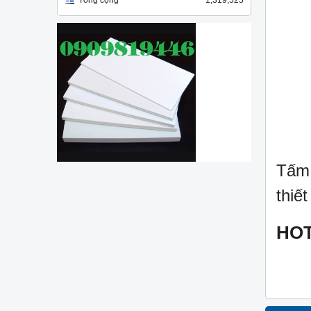
Tổng cộng
1,319,525
Tấm 
thiế
HOT