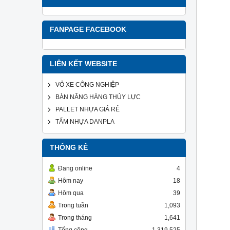
FANPAGE FACEBOOK
LIÊN KẾT WEBSITE
VỎ XE CÔNG NGHIỆP
BÀN NÂNG HÀNG THỦY LỰC
PALLET NHỰA GIÁ RẺ
TẤM NHỰA DANPLA
THỐNG KÊ
Đang online
4
Hôm nay
18
Hôm qua
39
Trong tuần
1,093
Trong tháng
1,641