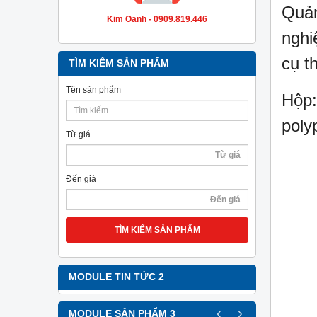
Quản
Kim Oanh - 0909.819.446
nghi
cụ t
TÌM KIẾM SẢN PHẨM
Tên sản phẩm
Hộp:
poly
Từ giá
Đến giá
TÌM KIẾM SẢN PHẨM
MODULE TIN TỨC 2
‹
›
MODULE SẢN PHẨM 3