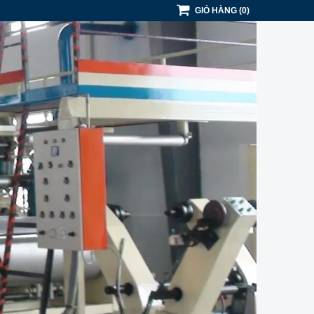
GIỎ HÀNG
(
0
)