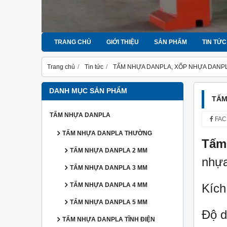
TRANG CHỦ
GIỚI THIỆU
SẢN PHẨM
TIN TỨC
Trang chủ
Tin tức
TẤM NHỰA DANPLA, XỐP NHỰA DANP
DANH MỤC SẢN PHẨM
TẤM
TẤM NHỰA DANPLA
FAC
TẤM NHỰA DANPLA THƯỜNG
Tấm
TẤM NHỰA DANPLA 2 MM
nhựa
TẤM NHỰA DANPLA 3 MM
TẤM NHỰA DANPLA 4 MM
Kích
TẤM NHỰA DANPLA 5 MM
Độ 
TẤM NHỰA DANPLA TĨNH ĐIỆN