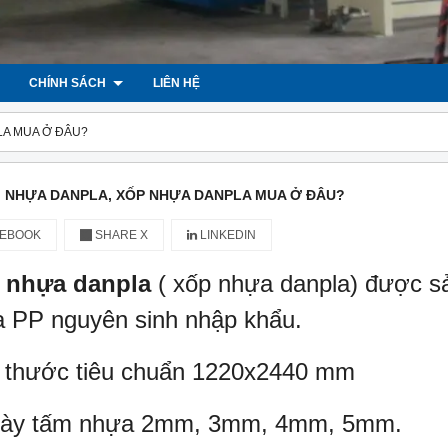
CHÍNH SÁCH
LIÊN HỆ
LA MUA Ở ĐÂU?
 NHỰA DANPLA, XỐP NHỰA DANPLA MUA Ở ĐÂU?
EBOOK
SHARE X
LINKEDIN
 nhựa danpla
( xốp nhựa danpla) được sả
 PP nguyên sinh nhập khẩu.
 thước tiêu chuẩn 1220x2440 mm
dày tấm nhựa 2mm, 3mm, 4mm, 5mm.