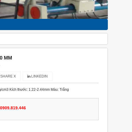
20 MM
)
SHARE X
LINKEDIN
 g/cm3 Kích thước: 1.22-2.44mm Màu: Trắng
0909.819.446