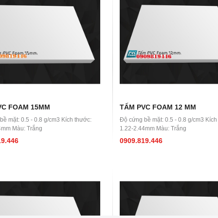
VC FOAM 15MM
TẤM PVC FOAM 12 MM
ề mặt: 0.5 - 0.8 g/cm3 Kích thước:
Độ cứng bề mặt: 0.5 - 0.8 g/cm3 Kích
4mm Màu: Trắng
1.22-2.44mm Màu: Trắng
19.446
0909.819.446