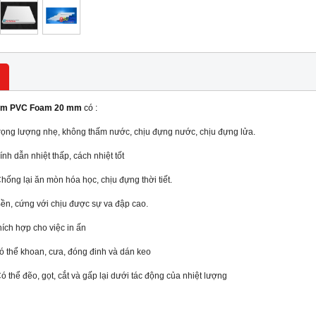
ấm PVC Foam 20 mm
có :
rọng lượng nhẹ, không thấm nước, chịu đựng nước, chịu đựng lửa.
ính dẫn nhiệt thấp, cách nhiệt tốt
hống lại ăn mòn hóa học, chịu đựng thời tiết.
ền, cứng với chịu được sự va đập cao.
hích hợp cho việc in ấn
ó thể khoan, cưa, đóng đinh và dán keo
ó thể đẽo, gọt, cắt và gấp lại dưới tác động của nhiệt lượng