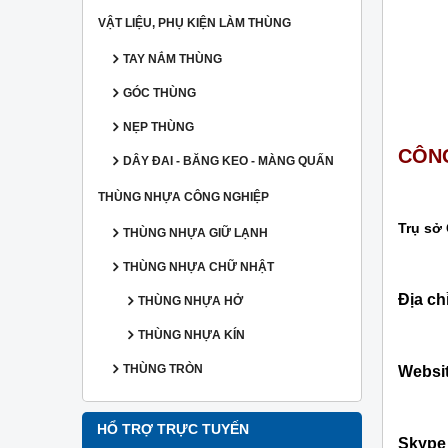
VẬT LIỆU, PHỤ KIỆN LÀM THÙNG
TAY NẮM THÙNG
GÓC THÙNG
NẸP THÙNG
CÔNG
DÂY ĐAI - BĂNG KEO - MÀNG QUẤN
THÙNG NHỰA CÔNG NGHIỆP
Trụ sở
THÙNG NHỰA GIỮ LẠNH
THÙNG NHỰA CHỮ NHẬT
Địa ch
THÙNG NHỰA HỞ
THÙNG NHỰA KÍN
THÙNG TRÒN
Websi
HỔ TRỢ TRỰC TUYẾN
Skype