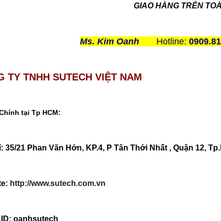
GIAO HÀNG TRÊN TO
Ms. Kim Oanh
Hotline:
0909.81
 TY TNHH SUTECH VIỆT NAM
 Chính tại Tp HCM:
ỉ: 35/21 Phan Văn Hớn, KP.4, P Tân Thới Nhất , Quận 12, T
te:
http://www.sutech.com.vn
 ID: oanhsutech