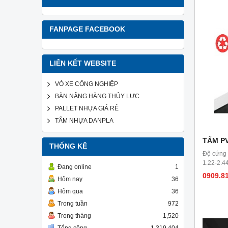
FANPAGE FACEBOOK
LIÊN KẾT WEBSITE
VỎ XE CÔNG NGHIỆP
BÀN NÂNG HÀNG THỦY LỰC
PALLET NHỰA GIÁ RẺ
TẤM NHỰA DANPLA
TẤM P
THỐNG KÊ
Độ cứng b
1.22-2.4
Đang online
1
0909.8
Hôm nay
36
Hôm qua
36
Trong tuần
972
Trong tháng
1,520