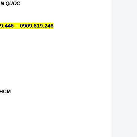
ÀN QUỐC
9.446 – 0909.819.246
p.HCM