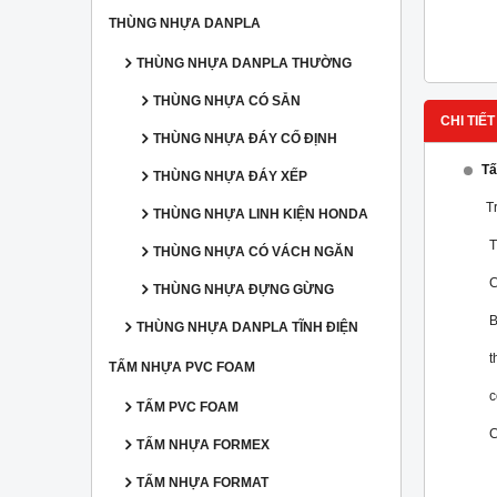
THÙNG NHỰA DANPLA
THÙNG NHỰA DANPLA THƯỜNG
THÙNG NHỰA CÓ SẴN
CHI TIẾT
THÙNG NHỰA ĐÁY CỐ ĐỊNH
T
THÙNG NHỰA ĐÁY XẾP
T
THÙNG NHỰA LINH KIỆN HONDA
T
THÙNG NHỰA CÓ VÁCH NGĂN
C
THÙNG NHỰA ĐỰNG GỪNG
B
THÙNG NHỰA DANPLA TĨNH ĐIỆN
t
TẤM NHỰA PVC FOAM
c
TẤM PVC FOAM
C
TẤM NHỰA FORMEX
TẤM NHỰA FORMAT