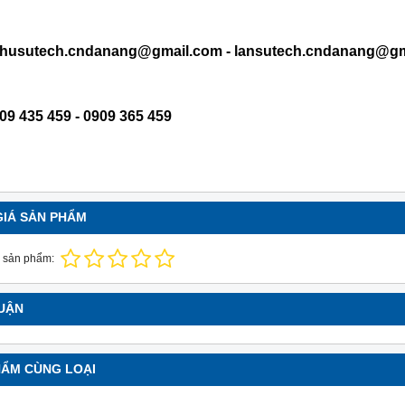
 phusutech.cndanang@gmail.com - lansutech.cndanang@g
09 435 459 - 0909 365 459
GIÁ SẢN PHẨM
 sản phẩm:
LUẬN
HẨM CÙNG LOẠI