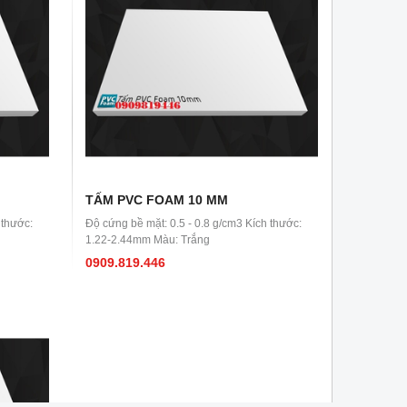
TẤM PVC FOAM 10 MM
 thước:
Độ cứng bề mặt: 0.5 - 0.8 g/cm3 Kích thước:
1.22-2.44mm Màu: Trắng
0909.819.446