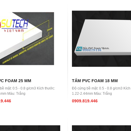
VC FOAM 25 MM
TẤM PVC FOAM 18 MM
ề mặt: 0.5 - 0.8 g/cm3 Kích thước:
Độ cứng bề mặt: 0.5 - 0.8 g/cm3 Kích
4mm Màu: Trắng
1.22-2.44mm Màu: Trắng
19.446
0909.819.446