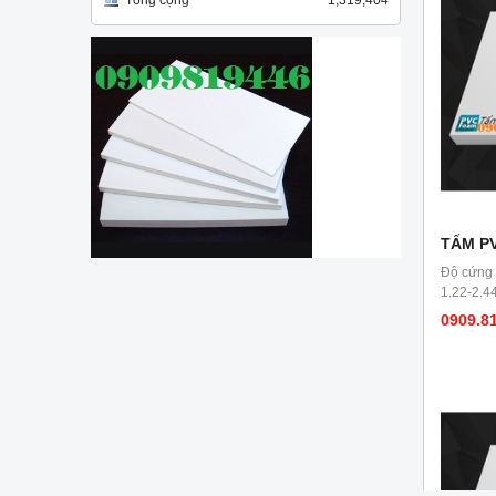
Tổng cộng
1,319,404
TẤM P
Độ cứng b
1.22-2.4
0909.8