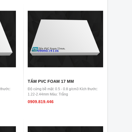
TẤM PVC FOAM 17 MM
 thước:
Độ cứng bề mặt: 0.5 - 0.8 g/cm3 Kích thước:
1.22-2.44mm Màu: Trắng
0909.819.446