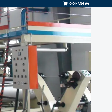
GIỎ HÀNG
(
0
)