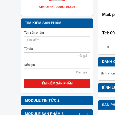
Kim Oanh - 0909.819.446
Mail:
TÌM KIẾM SẢN PHẨM
Tel:
09
Tên sản phẩm
Từ giá
ĐÁNH 
Đến giá
Bình chọn
TÌM KIẾM SẢN PHẨM
BÌNH 
MODULE TIN TỨC 2
SẢN P
‹
›
MODULE SẢN PHẨM 3