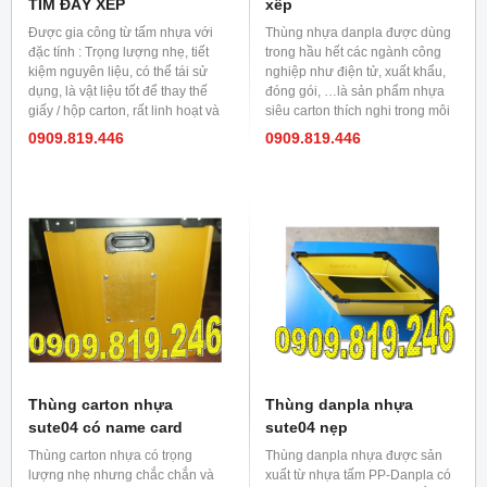
TÍM ĐÁY XẾP
xếp
Được gia công từ tấm nhựa với
Thùng nhựa danpla được dùng
đặc tính : Trọng lượng nhẹ, tiết
trong hầu hết các ngành công
kiệm nguyên liệu, có thể tái sử
nghiệp như điện tử, xuất khẩu,
dụng, là vật liệu tốt để thay thế
đóng gói, …là sản phẩm nhựa
giấy / hộp carton, rất linh hoạt và
siêu carton thích nghi trong môi
có thể đóng hàng nặng. Phù
trường ẩm ướt, không thấm, hút
0909.819.446
0909.819.446
hợp với yêu cầu về môi trường,
nước và có thể sử dụng được
bền trong môi trường nước, dầu
nhiều lần.
và chống ăn mòn...................
Thùng carton nhựa
Thùng danpla nhựa
sute04 có name card
sute04 nẹp
Thùng carton nhựa có trọng
Thùng danpla nhựa được sản
lượng nhẹ nhưng chắc chắn và
xuất từ nhựa tấm PP-Danpla có