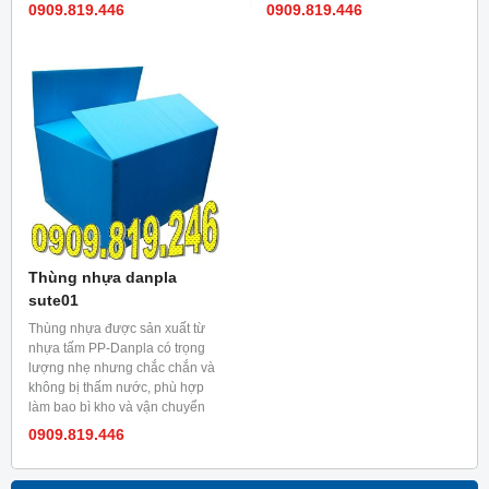
an toàn và dễ dàng. Độ dày
chuyển an toàn và dễ dàng.
0909.819.446
0909.819.446
thùng Danpla: 2,3,4 và 5mm Sản
thùng nhựa danpla giá rẻ Màu
xuất thùng theo yêu cầu của
sắc: Xanh, đỏ, vàng, trắng, xám,
khách hàng .
đen...
Thùng nhựa danpla
sute01
Thùng nhựa được sản xuất từ
nhựa tấm PP-Danpla có trọng
lượng nhẹ nhưng chắc chắn và
không bị thấm nước, phù hợp
làm bao bì kho và vận chuyển
an toàn và dễ dàng.
0909.819.446