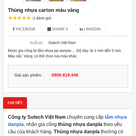
Thùng nhựa carton màu vàng
(
1
đánh giá
)
FACEBOOK
SHARE X
LINKEDIN
Xuất xứ :
Sutech Việt Nam
Được gia công từ tấm nhựa pp danpla..... Độ dày: từ 2 mm đến 5 mm.
Màu sắc: Vàng, có thể chon lựa màu khác.
Giá sản phẩm :
0909.819.446
CHI TIẾT
Công ty Sutech Việt Nam
chuyên cung cấp
tấm nhựa
danpla
, nhận gia công
thùng nhựa danpla
theo yêu
cầu của khách hàng.
Thùng nhựa danpla
thường có