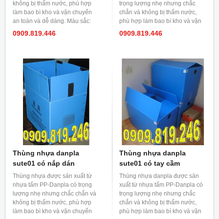
không bị thấm nước, phù hợp
trọng lượng nhẹ nhưng chắc
làm bao bì kho và vận chuyển
chắn và không bị thấm nước,
an toàn và dễ dàng. Màu sắc:
phù hợp làm bao bì kho và vận
xanh, đỏ, vàng, trắng, xám... Độ
chuyển an toàn và dễ dàng. Màu
0909.819.446
0909.819.446
dày: 2 đến 5 mm.
sắc: Xanh, đỏ, vàng, trắng, xám,
đen.... Độ dày: 2 mm đến 5 mm.
Thùng nhựa danpla
Thùng nhựa danpla
sute01 có nắp dán
sute01 có tay cầm
Thùng nhựa được sản xuất từ
Thùng nhựa danpla được sản
nhựa tấm PP-Danpla có trọng
xuất từ nhựa tấm PP-Danpla có
lượng nhẹ nhưng chắc chắn và
trọng lượng nhẹ nhưng chắc
không bị thấm nước, phù hợp
chắn và không bị thấm nước,
làm bao bì kho và vận chuyển
phù hợp làm bao bì kho và vận