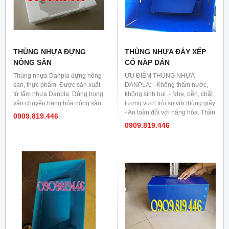
THÙNG NHỰA ĐỰNG
THÙNG NHỰA ĐÁY XẾP
NÔNG SẢN
CÓ NẮP DÁN
Thùng nhựa Danpla đựng nông
ƯU ĐIỂM THÙNG NHỰA
sản, thực phẩm. Được sản xuất
DANPLA: - Không thấm nước,
từ tấm nhựa Danpla. Dùng trong
không sinh bụi. - Nhẹ, bền, chất
vận chuyển hàng hóa nông sản.
lượng vượt trội so với thùng giấy
- An toàn đối với hàng hóa. Thân
0909.819.446
thiện đối với môi trường. - Xếp
0909.819.446
gọn khi không sử dụng. - Quảng
bá thông tin công ty & sản phẩm
trên thùng một cách đặc sắc. -
Thích hợp cho các sản phẩm:
linh kiện điện tử, linh kiện nhựa,
các sản phẩm sơn, xi mạ, biển
quảng cáo, mẫu quảng cáo.v.v.v