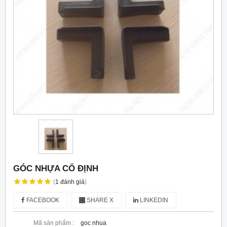
GÓC NHỰA CỐ ĐỊNH
(
1
đánh giá
)
FACEBOOK
SHARE X
LINKEDIN
Mã sản phẩm :
goc nhua