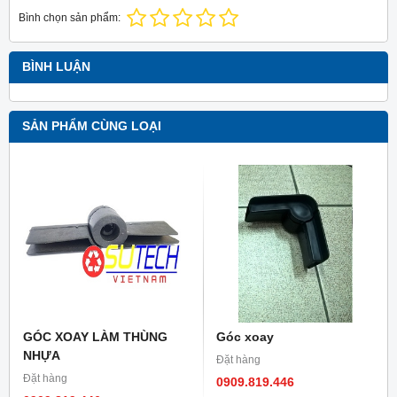
Bình chọn sản phẩm:
BÌNH LUẬN
SẢN PHẨM CÙNG LOẠI
GÓC XOAY LÀM THÙNG
Góc xoay
NHỰA
Đặt hàng
Đặt hàng
0909.819.446