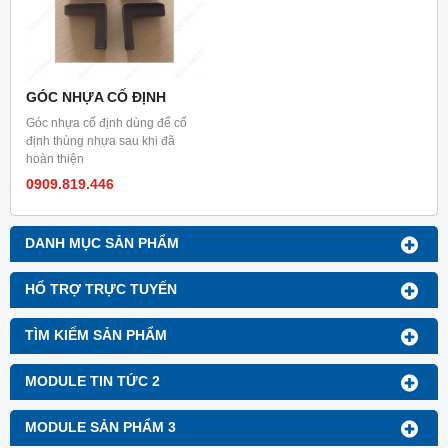
GÓC NHỰA CỐ ĐỊNH
Góc nhựa cố định dùng để cố
định thùng nhựa sau khi đã
hoàn thiện
0909.819.446
DANH MỤC SẢN PHẨM
HỔ TRỢ TRỰC TUYẾN
TÌM KIẾM SẢN PHẨM
MODULE TIN TỨC 2
MODULE SẢN PHẨM 3