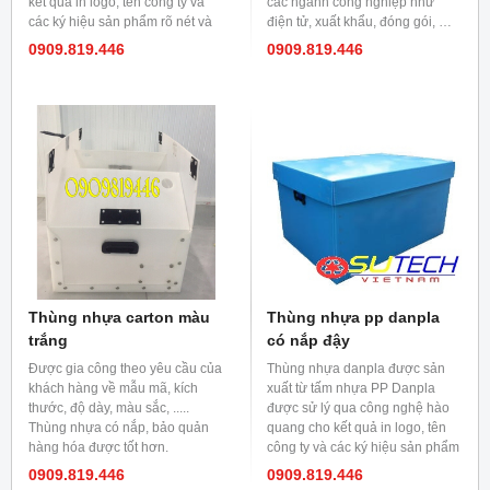
kết quả in logo, tên công ty và
các ngành công nghiệp như
các ký hiệu sản phẩm rõ nét và
điện tử, xuất khẩu, đóng gói, …
nổi bật.
Hộp đựng hàng với kiểu lắp ráp
0909.819.446
0909.819.446
từ tấm carton nhựa Hộp đựng
thực phẩm nông sản, rau quả và
thủy hải sản
Thùng nhựa carton màu
Thùng nhựa pp danpla
trắng
có nắp đậy
Được gia công theo yêu cầu của
Thùng nhựa danpla được sản
khách hàng về mẫu mã, kích
xuất từ tấm nhựa PP Danpla
thước, độ dày, màu sắc, .....
được sử lý qua công nghệ hào
Thùng nhựa có nắp, bảo quản
quang cho kết quả in logo, tên
hàng hóa được tốt hơn.
công ty và các ký hiệu sản phẩm
rõ nét và nổi bật.
0909.819.446
0909.819.446