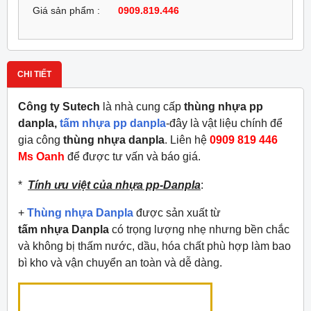
Giá sản phẩm :
0909.819.446
CHI TIẾT
Công ty Sutech
là nhà cung cấp
thùng nhựa pp
danpla,
tấm nhựa pp danpla
-đây là vật liệu chính để
gia công
thùng nhựa danpla
. Liên hệ
0909 819 446
Ms Oanh
để được tư vấn và báo giá.
*
Tính ưu việt của nhựa pp-Danpla
:
+
Thùng nhựa Danpla
được sản xuất từ
tấm
nhựa
Danpla
có trọng lượng nhẹ nhưng bền chắc
và không bị thấm nước, dầu, hóa chất phù hợp làm bao
bì kho và vận chuyển an toàn và dễ dàng.