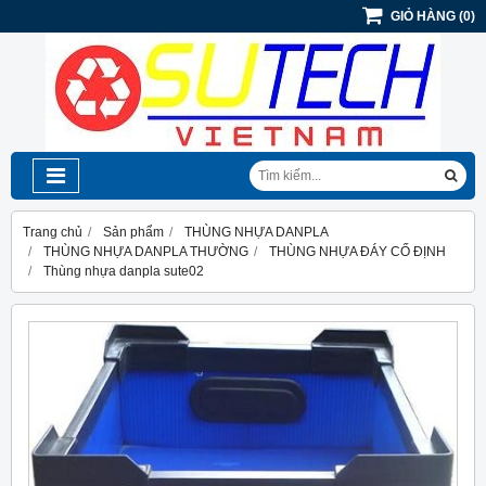
GIỎ HÀNG
(
0
)
Trang chủ
Sản phẩm
THÙNG NHỰA DANPLA
THÙNG NHỰA DANPLA THƯỜNG
THÙNG NHỰA ĐÁY CỐ ĐỊNH
Thùng nhựa danpla sute02