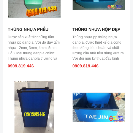
THÙNG NHỰA PHỄU
THÙNG NHỰA HỘP DẸP
Được sản xuất từ những tấm
Thùng nhựa pp,thùng nhựa
nhựa pp danpla. Với độ dày tấm
danpla, được thiêt kế gia công
nhựa : 2mm, 3mm, 4mm, 5mm.
theo đúng tiêu chuẩn và chất
Có 2 loại thùng danpla chính:
lượng của nhà tiêu dùng đưa ra.
Thùng nhựa danpla thường và
Với đội ngũ kỹ thuật đầy kinh
thùng nhựa danpla chống tĩnh
nghiệm có thể lên ý tưởng cho 1
0909.819.446
0909.819.446
điện
sản phẩm mới .