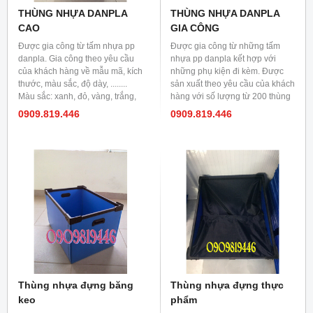
THÙNG NHỰA DANPLA
THÙNG NHỰA DANPLA
CAO
GIA CÔNG
Được gia công từ tấm nhựa pp
Được gia công từ những tấm
danpla. Gia công theo yêu cầu
nhựa pp danpla kết hợp với
của khách hàng về mẫu mã, kích
những phụ kiện đi kèm. Được
thước, màu sắc, độ dày, ........
sản xuất theo yêu cầu của khách
Màu sắc: xanh, đỏ, vàng, trắng,
hàng với số lượng từ 200 thùng
đen,.........
trở lên.
0909.819.446
0909.819.446
Thùng nhựa đựng băng
Thùng nhựa đựng thực
keo
phẩm