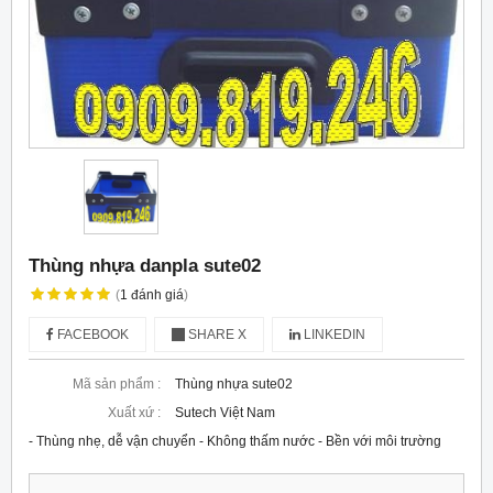
Thùng nhựa danpla sute02
(
1
đánh giá
)
FACEBOOK
SHARE X
LINKEDIN
Mã sản phẩm :
Thùng nhựa sute02
Xuất xứ :
Sutech Việt Nam
- Thùng nhẹ, dễ vận chuyển - Không thấm nước - Bền với môi trường