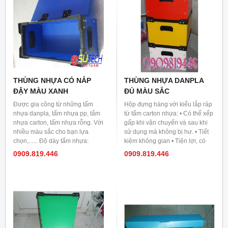
THÙNG NHỰA CÓ NẮP
THÙNG NHỰA DANPLA
ĐẬY MÀU XANH
ĐỦ MÀU SẮC
Được gia công từ những tấm
Hộp đựng hàng với kiểu lắp ráp
nhựa danpla, tấm nhựa pp, tấm
từ tấm carton nhựa: • Có thể xếp
nhựa carton, tấm nhựa rỗng. Với
gấp khi vận chuyển và sau khi
nhiều màu sắc cho bạn lựa
sử dụng mà không bị hư. • Tiết
chọn,...... Độ dày tấm nhựa:
kiệm không gian • Tiện lợi, có
2mm, 3mm, 4mm, 5mm.
thể chất nhiều tầng, dễ mang
0909.819.446
0909.819.446
vác • Sử dụng được nhiều lần,
vv… Hộp đựng thực phẩm nông
sản, rau quả và thủy hải sản: •
Đảm bảo Vệ sinh an tòan thực
phẩm • Chịu được va đập,
không thấm, hút nước • Thích
nghi trong môi trường ẩm ướt và
Sử dụng được nhiều lần, vv..