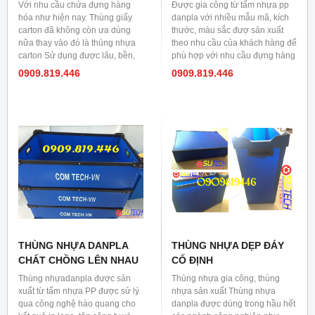
Với nhu cầu chứa đựng hàng
Được gia công từ tấm nhựa pp
hóa như hiện nay. Thùng giấy
danpla với nhiều mẫu mã, kích
carton đã không còn ưa dùng
thước, màu sắc đượ sản xuất
nữa thay vào đó là thùng nhựa
theo nhu cầu của khách hàng để
carton Sử dụng được lâu, bền,
phù hợp với nhu cầu đựng hàng
chứa đựng hàng hóa nhiều hơn.
hóa của bạn.
0909.819.446
0909.819.446
Được sản xuất theo yêu cầu của
khách hàng về màu sắc, độ
dày,......
THÙNG NHỰA DANPLA
THÙNG NHỰA DẸP ĐÁY
CHẤT CHỒNG LÊN NHAU
CỐ ĐỊNH
Thùng nhựadanpla được sản
Thùng nhựa gia công, thùng
xuất từ tấm nhựa PP được sử lý
nhựa sản xuất Thùng nhựa
qua công nghệ hào quang cho
danpla được dùng trong hầu hết