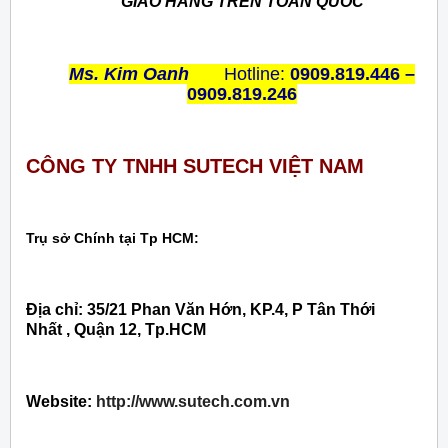
GIAO HÀNG TRÊN TOÀN QUỐC
Ms. Kim Oanh
Hotline:
0909.819.446 –
0909.819.246
CÔNG TY TNHH SUTECH VIỆT NAM
Trụ sở Chính tại Tp HCM:
Địa chỉ: 35/21 Phan Văn Hớn, KP.4, P Tân Thới
Nhất , Quận 12, Tp.HCM
Website:
http://www.sutech.com.vn